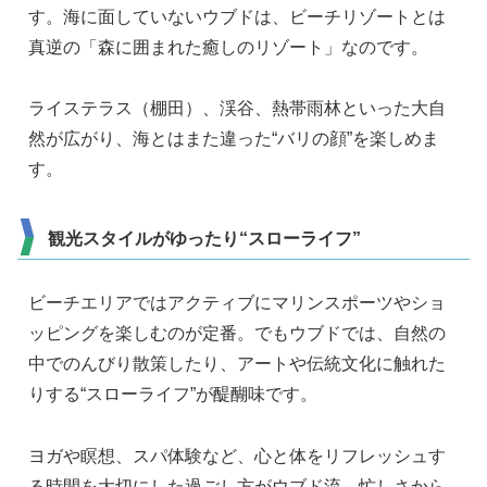
す。海に面していないウブドは、ビーチリゾートとは
真逆の「森に囲まれた癒しのリゾート」なのです。
ライステラス（棚田）、渓谷、熱帯雨林といった大自
然が広がり、海とはまた違った“バリの顔”を楽しめま
す。
観光スタイルがゆったり“スローライフ”
ビーチエリアではアクティブにマリンスポーツやショ
ッピングを楽しむのが定番。でもウブドでは、自然の
中でのんびり散策したり、アートや伝統文化に触れた
りする“スローライフ”が醍醐味です。
ヨガや瞑想、スパ体験など、心と体をリフレッシュす
る時間を大切にした過ごし方がウブド流。忙しさから