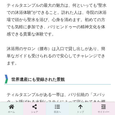
ティルタエンプルの最大の魅力は、何といっても“聖水
での沐浴体験”ができること。訪れた人は、寺院の沐浴
場で頭から聖水を浴び、心身を清めます。初めての方
でも気軽に参加でき、バリヒンドゥーの精神文化を体
感できる貴重な体験です。
沐浴用のサロン（腰布）は入口で貸し出しがあり、簡
単なガイドも受けられるので安心してチャレンジでき
ます。
世界遺産にも登録された景観
ティルタエンプルがある一帯は、バリ伝統の「スバッ
ク」と呼ばれる水利システムによって守られてきた棚
田の景観が広がり、ユネスコの世界遺産にも登録され
ホーム
シェア
目次へ
トップ
サイドバー