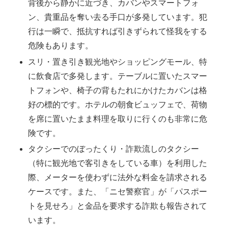
背後から静かに近づき、カバンやスマートフォ
ン、貴重品を奪い去る手口が多発しています。犯
行は一瞬で、抵抗すれば引きずられて怪我をする
危険もあります。
スリ・置き引き観光地やショッピングモール、特
に飲食店で多発します。テーブルに置いたスマー
トフォンや、椅子の背もたれにかけたカバンは格
好の標的です。ホテルの朝食ビュッフェで、荷物
を席に置いたまま料理を取りに行くのも非常に危
険です。
タクシーでのぼったくり・詐欺流しのタクシー
（特に観光地で客引きをしている車）を利用した
際、メーターを使わずに法外な料金を請求される
ケースです。また、「ニセ警察官」が「パスポー
トを見せろ」と金品を要求する詐欺も報告されて
います。