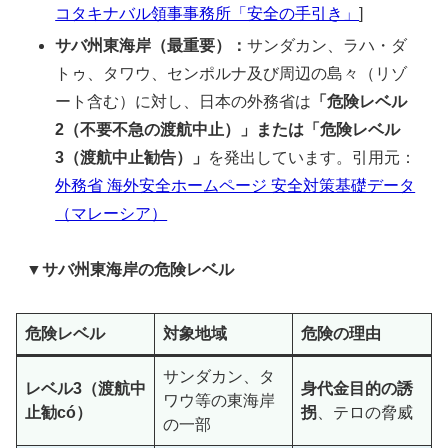
コタキナバル領事事務所「安全の手引き」
]
サバ州東海岸（最重要）：
サンダカン、ラハ・ダ
トゥ、タワウ、センポルナ及び周辺の島々（リゾ
ート含む）に対し、日本の外務省は
「危険レベル
2（不要不急の渡航中止）」または「危険レベル
3（渡航中止勧告）」
を発出しています。引用元：
外務省 海外安全ホームページ 安全対策基礎データ
（マレーシア）
▼サバ州東海岸の危険レベル
危険レベル
対象地域
危険の理由
サンダカン、タ
レベル3（渡航中
身代金目的の誘
ワウ等の東海岸
止勧có）
拐
、テロの脅威
の一部