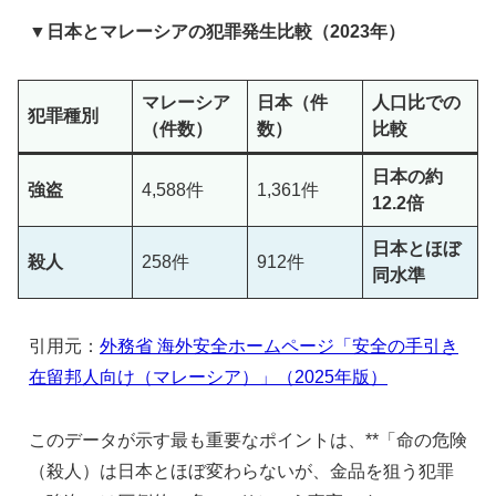
▼日本とマレーシアの犯罪発生比較（2023年）
マレーシア
日本（件
人口比での
犯罪種別
（件数）
数）
比較
日本の約
強盗
4,588件
1,361件
12.2倍
日本とほぼ
殺人
258件
912件
同水準
引用元：
外務省 海外安全ホームページ「安全の手引き
在留邦人向け（マレーシア）」（2025年版）
このデータが示す最も重要なポイントは、**「命の危険
（殺人）は日本とほぼ変わらないが、金品を狙う犯罪