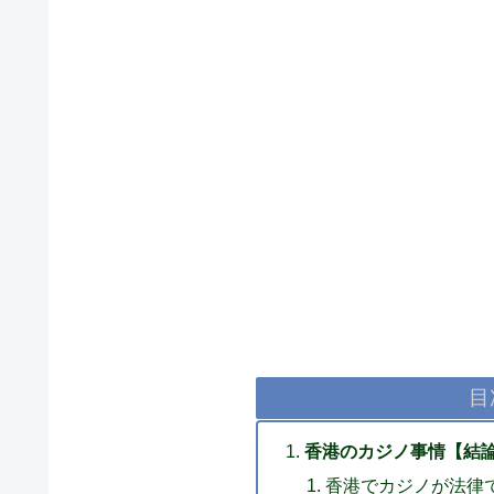
目
香港のカジノ事情【結
香港でカジノが法律