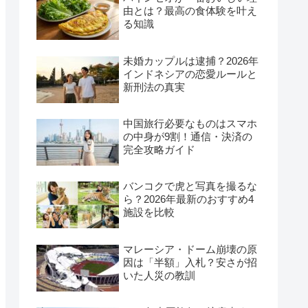
由とは？最高の食体験を叶え
る知識
未婚カップルは逮捕？2026年
インドネシアの恋愛ルールと
新刑法の真実
中国旅行必要なものはスマホ
の中身が9割！通信・決済の
完全攻略ガイド
バンコクで虎と写真を撮るな
ら？2026年最新のおすすめ4
施設を比較
マレーシア・ドーム崩壊の原
因は「半額」入札？安さが招
いた人災の教訓