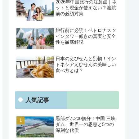
2026年中国旅行の注意点｜ネ
ットと現金が使えない？渡航
前の必須対策
旅行前に必読！ペトロナスツ
インタワー傾きの真実と安全
性を徹底解説
日本のえびせんと別物！イン
ドネシアえびせんの美味しい
食べ方とは？
人気記事
黒部ダム200個分！中国 三峡
ダム、世界一の恩恵と5つの
深刻な代償