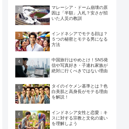
マレーシア・ドーム崩壊の原
因は「半額」入札？安さが招
いた人災の教訓
インドネシアでモテる顔は？
５つの秘密とモテる男になる
方法
中国旅行はやめとけ！SNS発
信や写真好き・子連れ家族が
絶対に行くべきではない理由
タイのイケメン基準とは？色
白美肌と高身長がモテる理由
を解説！
インドネシア女性と恋愛：キ
スに対する宗教と文化の違い
を理解しよう