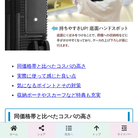
同価格帯と比べたコスパの高さ
実際に使って感じた良い点
気になるポイントとその対策
収納ポーチやスカーフなど特典も充実
同価格帯と比べたコスパの高さ
ホーム
シェア
目次へ
トップ
サイドバー
koguMi UKU 2.0kg 36Lは、パッと見は「おしゃれでか