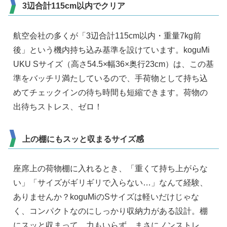
3辺合計115cm以内でクリア
航空会社の多くが「3辺合計115cm以内・重量7kg前
後」という機内持ち込み基準を設けています。koguMi
UKU Sサイズ（高さ54.5×幅36×奥行23cm）は、この基
準をバッチリ満たしているので、手荷物として持ち込
めてチェックインの待ち時間も短縮できます。荷物の
出待ちストレス、ゼロ！
上の棚にもスッと収まるサイズ感
座席上の荷物棚に入れるとき、「重くて持ち上がらな
い」「サイズがギリギリで入らない…」なんて経験、
ありませんか？koguMiのSサイズは軽いだけじゃな
く、コンパクトなのにしっかり収納力がある設計。棚
にスッと収まって、力もいらず、まさにノンストレ